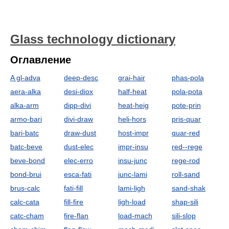
Glass technology dictionary
Оглавление
A gl-adva
deep-desc
grai-hair
phas-pola
aera-alka
desi-diox
half-heat
pola-pota
alka-arm
dipp-divi
heat-heig
pote-prin
armo-bari
divi-draw
heli-hors
pris-quar
bari-batc
draw-dust
host-impr
quar-red
batc-beve
dust-elec
impr-insu
red--rege
beve-bond
elec-erro
insu-junc
rege-rod
bond-brui
esca-fati
junc-lami
roll-sand
brus-calc
fati-fill
lami-ligh
sand-shak
calc-cata
fill-fire
ligh-load
shap-sili
catc-cham
fire-flan
load-mach
sili-slop