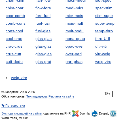
cham-chim
flan-flow
mach-medi
slot-spec
chim-coar
flow-fore
medi-micr
spec-stim
coar-comb
fore-fuel
micr-mois
stim-supe
comb-cons
fuel-fusi
mois-mult
supe-temp
cons-cool
fusi-glas
mult-nodu
temp-thro
cool-crac
glas-glas
nona-opaq
thro-U-fl
crac-crus
glas-glas
opaq-over
ulti-vitr
crus-cutt
glas-glas
over-pari
vitr-weig
cutt-dedu
glas-grai
pari-phas
weig-zirc
weig-zirc
© Академик, 2000-2026
18+
Обратная связь:
Техподдержка
,
Реклама на сайте
👣 Путешествия
Экспорт словарей на сайты
, сделанные на PHP,
Joomla,
Drupal,
WordPress, MODx.